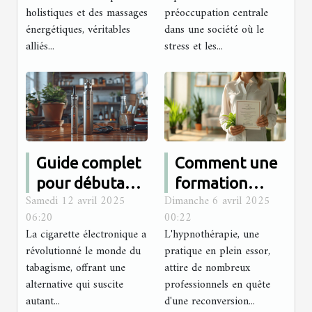
énergétiques
médicament
holistiques et des massages
préoccupation centrale
énergétiques, véritables
dans une société où le
alliés...
stress et les...
Guide complet
Comment une
pour débutants
formation
Samedi 12 avril 2025
Dimanche 6 avril 2025
sur la sélection
certifiée peut
06:20
00:22
de la cigarette
transformer
La cigarette électronique a
L'hypnothérapie, une
électronique
votre carrière
révolutionné le monde du
pratique en plein essor,
idéale
en
tabagisme, offrant une
attire de nombreux
alternative qui suscite
professionnels en quête
hypnothérapie
autant...
d'une reconversion...