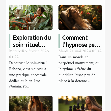
Exploration du
Comment
soin-rituel
l'hypnose peut
Mercredi 5 février 2025
Mardi 21 mai 2024 00:42
Rebozo pour le
aider à réduire
01:22
Dans un monde en
bien-être
le stress et
Découvrir le soin-rituel
perpétuel mouvement, où
féminin
favoriser la
Rebozo, c'est s'ouvrir à
le rythme effréné du
détente
une pratique ancestrale
quotidien laisse peu de
dédiée au bien-être
place à la détente,...
féminin. Ce...