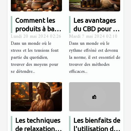
Comment les
Les avantages
produits à base
du CBD pour la
Lundi 20 mai 2024 02:26
Mardi 7 mai 2024 02:10
de plantes
gestion du
Dans un monde où le
Dans un monde où le
peuvent
stress et
stress et les tensions font
rythme effréné est devenu
améliorer votre
l'amélioration
partie du quotidien,
la norme, il est essentiel de
routine de
de la relaxation
trouver des moyens pour
trouver des méthodes
se détendre...
relaxation
efficaces...
quotidienne
quotidienne
Les techniques
Les bienfaits de
de relaxation
l'utilisation des