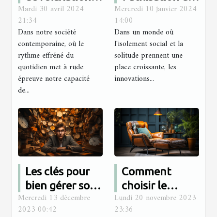
Mardi 30 avril 2024
Mercredi 10 janvier 2024
pour améliorer
poupées
21:34
14:00
la qualité du
sexuelles pour
Dans notre société
Dans un monde où
sommeil
les personnes
contemporaine, où le
l'isolement social et la
souffrant de
rythme effréné du
solitude prennent une
quotidien met à rude
place croissante, les
solitude
épreuve notre capacité
innovations...
de...
Les clés pour
Comment
bien gérer son
choisir le
Mercredi 13 décembre
Lundi 20 novembre 2023
temps et son
fauteuil idéal
2023 00:42
23:36
stress lors de la
pour vos