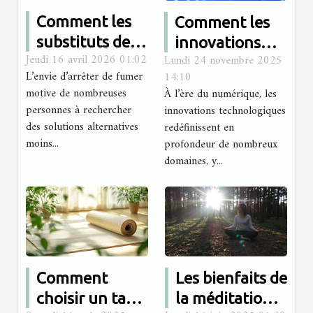
Comment les
Comment les
substituts de
innovations
Jeudi 16 avril 2026 01:02
Lundi 24 novembre 2025
plantes sans
technologiques
L’envie d’arrêter de fumer
14:10
nicotine
transforment-
motive de nombreuses
À l’ère du numérique, les
favorisent-ils
elles le secteur
personnes à rechercher
innovations technologiques
l'arrêt du tabac
des massages ?
des solutions alternatives
redéfinissent en
moins...
?
profondeur de nombreux
domaines, y...
Comment
Les bienfaits de
choisir un tapis
la méditation