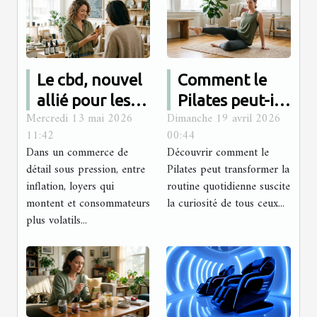
Le cbd, nouvel
Comment le
allié pour les
Pilates peut-il
Mercredi 13 mai 2026
Dimanche 19 avril 2026
boutiques à la
améliorer votre
11:42
00:44
recherche
bien-être
Dans un commerce de
Découvrir comment le
d’originalité
quotidien ?
détail sous pression, entre
Pilates peut transformer la
inflation, loyers qui
routine quotidienne suscite
montent et consommateurs
la curiosité de tous ceux...
plus volatils...