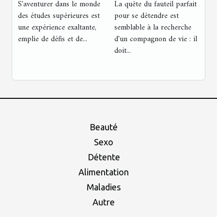
S'aventurer dans le monde
La quête du fauteil parfait
première
moments de
des études supérieures est
pour se détendre est
année d'études
détente
une expérience exaltante,
semblable à la recherche
emplie de défis et de...
supérieures
d'un compagnon de vie : il
doit...
Beauté
Sexo
Détente
Alimentation
Maladies
Autre