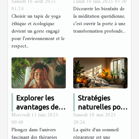
Samedi 16 août 2025
Lundi 16 juin 2025 01:30
de yoga
quotidienne
01:24
Découvrir les bienfaits de
éthique et
sur la santé
Choisir un tapis de yoga
la méditation quotidienne,
écologique ?
mentale et
éthique et écologique
c’est ouvrir la porte à une
physique
devient un geste engagé
transformation profonde...
pour l’environnement et le
respect...
Explorer les
Stratégies
avantages des
naturelles pour
Mercredi 11 juin 2025
Samedi 10 mai 2025
thérapies
améliorer la
00:40
20:26
holistiques et
qualité du
Plongez dans l'univers
La quête d'un sommeil
des massages
sommeil sans
fascinant des thérapies
réparateur est une