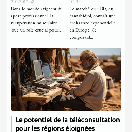
2023 02:38
02:34
musculaire
en Europe
Dans le monde exigeant du
Le marché du CBD, ou
pour les
sport professionnel, la
cannabidiol, connaît une
sportifs
récupération musculaire
croissance exponentielle
joue un rôle crucial pour...
professionnels
en Europe. Ce
composant...
Le potentiel de la téléconsultation
pour les régions éloignées