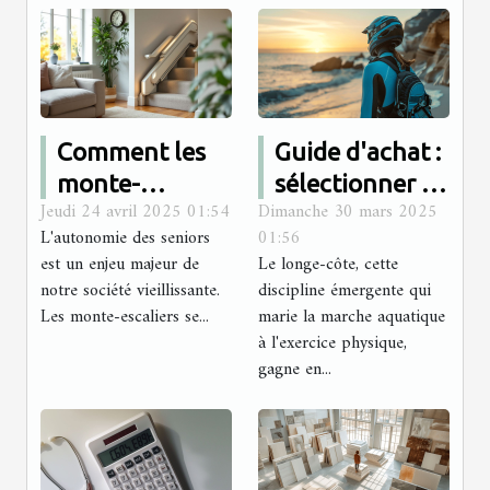
Comment les
Guide d'achat :
monte-
sélectionner la
Jeudi 24 avril 2025 01:54
Dimanche 30 mars 2025
escaliers
meilleure
L'autonomie des seniors
01:56
améliorent
combinaison
est un enjeu majeur de
Le longe-côte, cette
l'autonomie
pour le longe-
notre société vieillissante.
discipline émergente qui
des seniors
côte
Les monte-escaliers se...
marie la marche aquatique
à l'exercice physique,
gagne en...