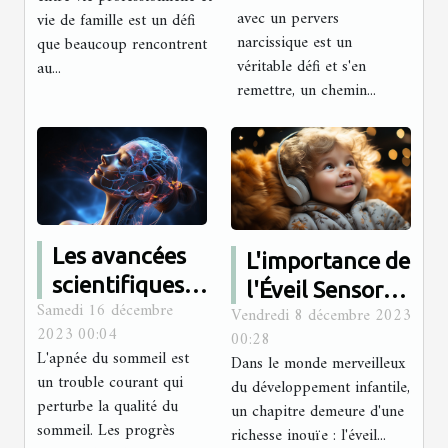
été victime
famille :
avec un pervers
vie de famille est un défi
d'un pervers
stratégies et
narcissique est un
que beaucoup rencontrent
véritable défi et s'en
narcissique
au...
astuces
remettre, un chemin...
Les avancées
L'importance de
scientifiques
l'Éveil Sensoriel
Samedi 16 décembre
dans le
Vendredi 8 décembre 2023
dans le
2023 00:04
00:28
traitement de
Développement
L'apnée du sommeil est
Dans le monde merveilleux
l'apnée du
des Nourrissons
un trouble courant qui
du développement infantile,
sommeil
perturbe la qualité du
un chapitre demeure d'une
sommeil. Les progrès
richesse inouïe : l'éveil...