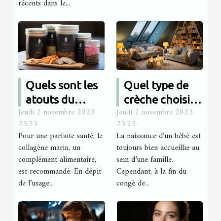
récents dans le...
Quels sont les
Quel type de
atouts du
crèche choisir
Jeudi 2 novembre 2023
Jeudi 2 novembre 2023
collagène
pour son bébé ?
23:23
23:23
marin ?
Pour une parfaite santé, le
La naissance d’un bébé est
collagène marin, un
toujours bien accueillie au
complément alimentaire,
sein d’une famille.
est recommandé. En dépit
Cependant, à la fin du
de l’usage...
congé de...