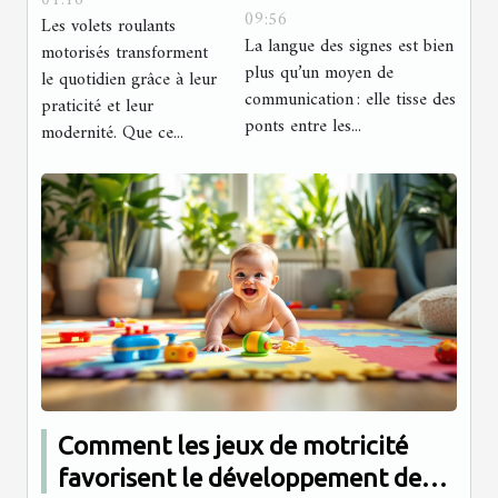
01:16
roulants
09:56
Les volets roulants
t-elle les liens
motorisés ?
La langue des signes est bien
motorisés transforment
communautaires
plus qu’un moyen de
le quotidien grâce à leur
?
communication : elle tisse des
praticité et leur
ponts entre les...
modernité. Que ce...
Comment les jeux de motricité
favorisent le développement de