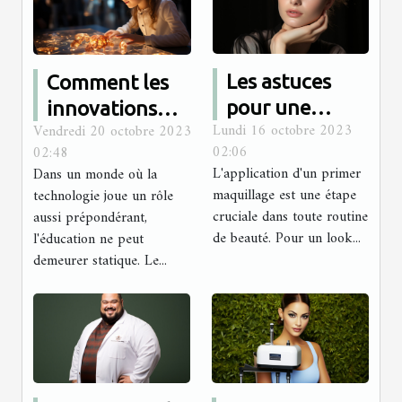
Les astuces
Comment les
pour une
innovations
Lundi 16 octobre 2023
Vendredi 20 octobre 2023
meilleure
technologiques
02:06
02:48
application
sont intégrées
L'application d'un primer
Dans un monde où la
d'un primer
dans le
maquillage est une étape
technologie joue un rôle
maquillage
programme
cruciale dans toute routine
aussi prépondérant,
de beauté. Pour un look...
l'éducation ne peut
d'études
demeurer statique. Le...
d'Antémed
Epsilon