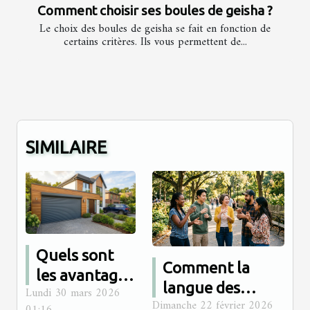
Comment choisir ses boules de geisha ?
Le choix des boules de geisha se fait en fonction de
certains critères. Ils vous permettent de...
SIMILAIRE
Quels sont
Comment la
les avantages
langue des
Lundi 30 mars 2026
des volets
Dimanche 22 février 2026
signes renforce-