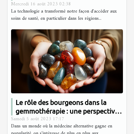
Mercredi 16 août 2023 02:38
La technologie a transformé notre façon d'accéder aux
soins de santé, en particulier dans les régions...
Le rôle des bourgeons dans la
gemmothérapie : une perspective
Samedi 5 août 2023 17:17
scientifique
Dans un monde où la médecine alternative gagne en
popularité, on s'intéresse de plus en plus aux...