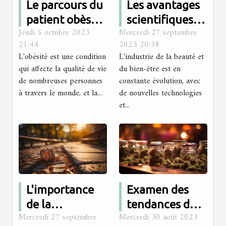
Le parcours du
Les avantages
patient obèse
scientifiques
Jeudi 5 octobre 2023
Mercredi 27 septembre
avant et après
du soin
21:44
2023 20:38
la chirurgie :
Hydrafacial
L'obésité est une condition
L'industrie de la beauté et
Une étude
qui affecte la qualité de vie
du bien-être est en
tunisienne
de nombreuses personnes
constante évolution, avec
à travers le monde, et la...
de nouvelles technologies
et...
L'importance
Examen des
de la
tendances du
Mercredi 27 septembre
Mercredi 30 août 2023
récupération
marché du CBD