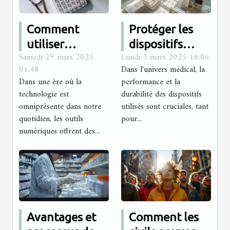
Comment
Protéger les
utiliser
dispositifs
Samedi 29 mars 2025
Lundi 3 mars 2025 16:06
efficacement
médicaux :
01:48
Dans l'univers médical, la
les
comment
Dans une ère où la
performance et la
calculatrices
choisir le bon
technologie est
durabilité des dispositifs
en ligne pour
revêtement
omniprésente dans notre
utilisés sont cruciales, tant
quotidien, les outils
surveiller votre
pour...
anticorrosion ?
numériques offrent des...
santé
Avantages et
Comment les