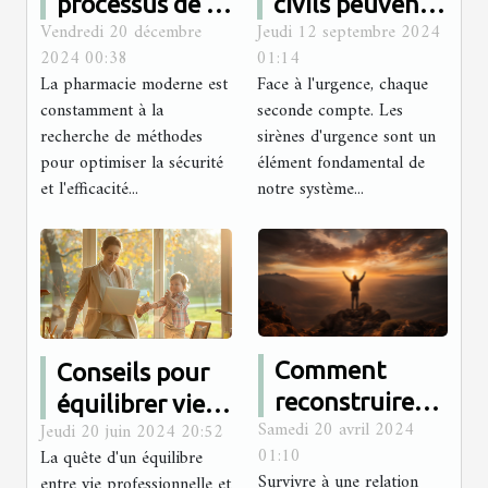
processus de la
civils peuvent
Vendredi 20 décembre
Jeudi 12 septembre 2024
préparation
réagir aux
2024 00:38
01:14
des doses à
différents
La pharmacie moderne est
Face à l'urgence, chaque
administrer en
signaux de
constamment à la
seconde compte. Les
pharmacie
sirènes
recherche de méthodes
sirènes d'urgence sont un
pour optimiser la sécurité
élément fondamental de
d'urgence
et l'efficacité...
notre système...
Comment
Conseils pour
reconstruire
équilibrer vie
Samedi 20 avril 2024
Jeudi 20 juin 2024 20:52
son estime de
professionnelle
01:10
La quête d'un équilibre
soi après avoir
et vie de
Survivre à une relation
entre vie professionnelle et