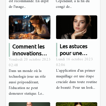
est recommandé. En dépit
Cependant, à la fin du
de l’usage...
congé de...
Les astuces
Comment les
pour une
innovations
Lundi 16 octobre 2023
Vendredi 20 octobre 2023
meilleure
technologiques
02:06
02:48
application
sont intégrées
L'application d'un primer
Dans un monde où la
d'un primer
dans le
maquillage est une étape
technologie joue un rôle
maquillage
programme
cruciale dans toute routine
aussi prépondérant,
de beauté. Pour un look...
l'éducation ne peut
d'études
demeurer statique. Le...
d'Antémed
Epsilon