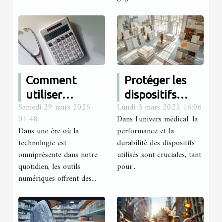
Comment
Protéger les
utiliser
dispositifs
Samedi 29 mars 2025
Lundi 3 mars 2025 16:06
efficacement
médicaux :
01:48
Dans l'univers médical, la
les
comment
Dans une ère où la
performance et la
calculatrices
choisir le bon
technologie est
durabilité des dispositifs
en ligne pour
revêtement
omniprésente dans notre
utilisés sont cruciales, tant
quotidien, les outils
surveiller votre
pour...
anticorrosion ?
numériques offrent des...
santé