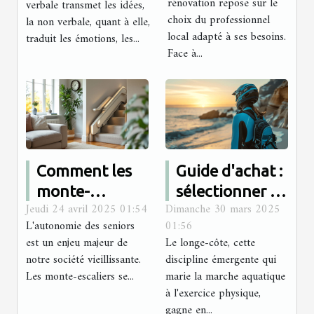
rénovation repose sur le
verbale transmet les idées,
projets de
choix du professionnel
la non verbale, quant à elle,
local adapté à ses besoins.
rénovation ?
traduit les émotions, les...
Face à...
Comment les
Guide d'achat :
monte-
sélectionner la
Jeudi 24 avril 2025 01:54
Dimanche 30 mars 2025
escaliers
meilleure
L'autonomie des seniors
01:56
améliorent
combinaison
est un enjeu majeur de
Le longe-côte, cette
l'autonomie
pour le longe-
notre société vieillissante.
discipline émergente qui
des seniors
côte
Les monte-escaliers se...
marie la marche aquatique
à l'exercice physique,
gagne en...