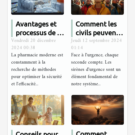
Avantages et
Comment les
processus de la
civils peuvent
Vendredi 20 décembre
Jeudi 12 septembre 2024
préparation
réagir aux
2024 00:38
01:14
des doses à
différents
La pharmacie moderne est
Face à l'urgence, chaque
administrer en
signaux de
constamment à la
seconde compte. Les
pharmacie
sirènes
recherche de méthodes
sirènes d'urgence sont un
pour optimiser la sécurité
élément fondamental de
d'urgence
et l'efficacité...
notre système...
Comment
Conseils pour