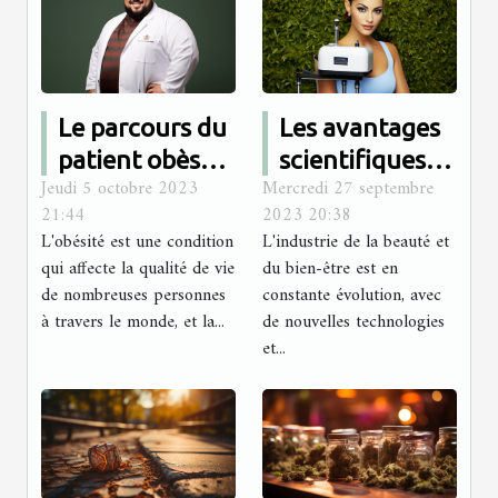
Le parcours du
Les avantages
patient obèse
scientifiques
Jeudi 5 octobre 2023
Mercredi 27 septembre
avant et après
du soin
21:44
2023 20:38
la chirurgie :
Hydrafacial
L'obésité est une condition
L'industrie de la beauté et
Une étude
qui affecte la qualité de vie
du bien-être est en
tunisienne
de nombreuses personnes
constante évolution, avec
à travers le monde, et la...
de nouvelles technologies
et...