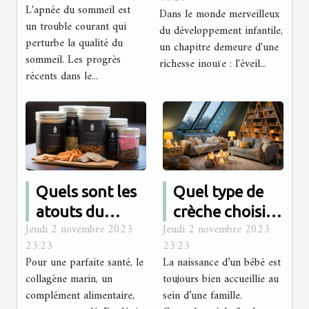
Développement
L'apnée du sommeil est
Dans le monde merveilleux
l'apnée du
des Nourrissons
un trouble courant qui
du développement infantile,
sommeil
perturbe la qualité du
un chapitre demeure d'une
sommeil. Les progrès
richesse inouïe : l'éveil...
récents dans le...
Quels sont les
Quel type de
atouts du
crèche choisir
Jeudi 2 novembre 2023
Jeudi 2 novembre 2023
collagène
pour son bébé ?
23:23
23:23
marin ?
Pour une parfaite santé, le
La naissance d’un bébé est
collagène marin, un
toujours bien accueillie au
complément alimentaire,
sein d’une famille.