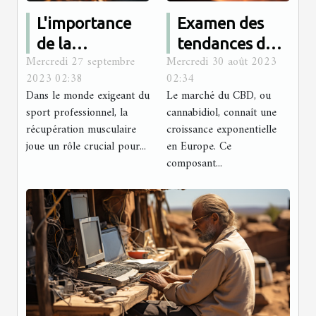
L'importance
Examen des
de la
tendances du
Mercredi 27 septembre
Mercredi 30 août 2023
récupération
marché du CBD
2023 02:38
02:34
musculaire
en Europe
Dans le monde exigeant du
Le marché du CBD, ou
pour les
sport professionnel, la
cannabidiol, connaît une
sportifs
récupération musculaire
croissance exponentielle
joue un rôle crucial pour...
professionnels
en Europe. Ce
composant...