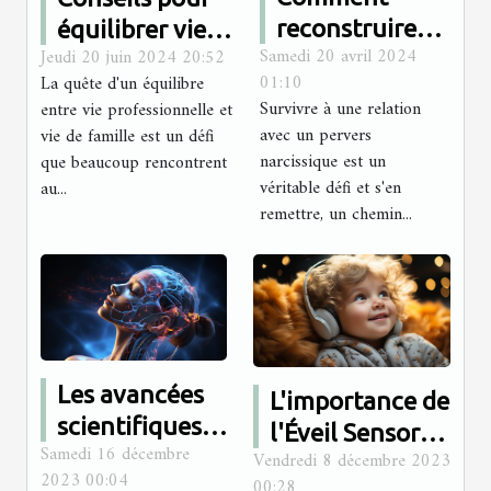
reconstruire
équilibrer vie
Samedi 20 avril 2024
Jeudi 20 juin 2024 20:52
son estime de
professionnelle
01:10
La quête d'un équilibre
soi après avoir
et vie de
Survivre à une relation
entre vie professionnelle et
été victime
famille :
avec un pervers
vie de famille est un défi
d'un pervers
stratégies et
narcissique est un
que beaucoup rencontrent
véritable défi et s'en
narcissique
au...
astuces
remettre, un chemin...
Les avancées
L'importance de
scientifiques
l'Éveil Sensoriel
Samedi 16 décembre
dans le
Vendredi 8 décembre 2023
dans le
2023 00:04
00:28
traitement de