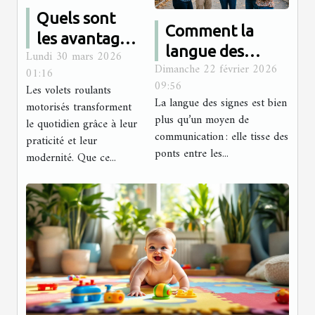
Quels sont
Comment la
les avantages
langue des
Lundi 30 mars 2026
des volets
Dimanche 22 février 2026
signes renforce-
01:16
roulants
09:56
Les volets roulants
t-elle les liens
motorisés ?
La langue des signes est bien
motorisés transforment
communautaires
plus qu’un moyen de
le quotidien grâce à leur
?
communication : elle tisse des
praticité et leur
ponts entre les...
modernité. Que ce...