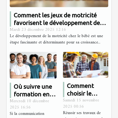
Comment les jeux de motricité
favorisent le développement de
Mardi 23 décembre 2025 12:16
votre bébé?
Le développement de la motricité chez le bébé est une
étape fascinante et déterminante pour sa croissance...
Comment
Où suivre une
choisir le
formation en
Samedi 15 novembre
Mercredi 10 décembre
meilleur
communication
2025 00:56
2025 16:56
professionnel
non verbale en
Réussir ses travaux de
Si la communication
local pour vos
présentiel ?