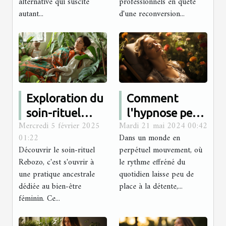
alternative qui suscite
professionnels en quête
hypnothérapie
autant...
d'une reconversion...
Exploration du
Comment
soin-rituel
l'hypnose peut
Mercredi 5 février 2025
Mardi 21 mai 2024 00:42
Rebozo pour le
aider à réduire
01:22
Dans un monde en
bien-être
le stress et
Découvrir le soin-rituel
perpétuel mouvement, où
féminin
favoriser la
Rebozo, c'est s'ouvrir à
le rythme effréné du
détente
une pratique ancestrale
quotidien laisse peu de
dédiée au bien-être
place à la détente,...
féminin. Ce...