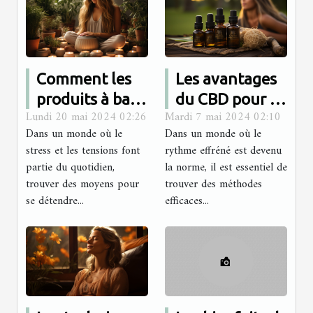
Comment les
Les avantages
produits à base
du CBD pour la
Lundi 20 mai 2024 02:26
Mardi 7 mai 2024 02:10
de plantes
gestion du
Dans un monde où le
Dans un monde où le
peuvent
stress et
stress et les tensions font
rythme effréné est devenu
améliorer votre
l'amélioration
partie du quotidien,
la norme, il est essentiel de
routine de
de la relaxation
trouver des moyens pour
trouver des méthodes
se détendre...
relaxation
efficaces...
quotidienne
quotidienne