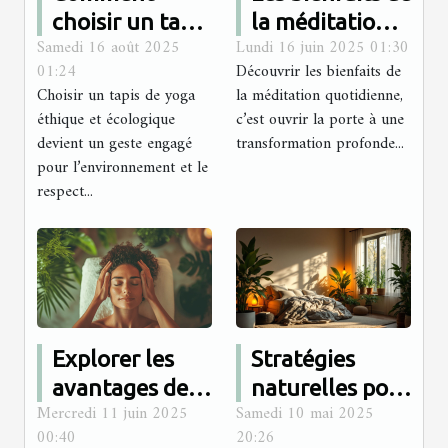
choisir un tapis
la méditation
Samedi 16 août 2025
Lundi 16 juin 2025 01:30
de yoga
quotidienne
01:24
Découvrir les bienfaits de
éthique et
sur la santé
Choisir un tapis de yoga
la méditation quotidienne,
écologique ?
mentale et
éthique et écologique
c’est ouvrir la porte à une
physique
devient un geste engagé
transformation profonde...
pour l’environnement et le
respect...
Explorer les
Stratégies
avantages des
naturelles pour
Mercredi 11 juin 2025
Samedi 10 mai 2025
thérapies
améliorer la
00:40
20:26
holistiques et
qualité du