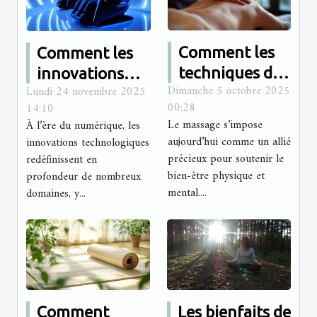
Comment les
Comment les
techniques de
innovations
Dimanche 5 octobre 2025
Lundi 24 novembre 2025
massage
technologiques
00:28
14:10
avancées
transforment-
Le massage s’impose
À l’ère du numérique, les
favorisent-
elles le secteur
aujourd’hui comme un allié
innovations technologiques
elles le bien-
des massages ?
précieux pour soutenir le
redéfinissent en
bien-être physique et
être ?
profondeur de nombreux
mental....
domaines, y...
Comment
Les bienfaits de