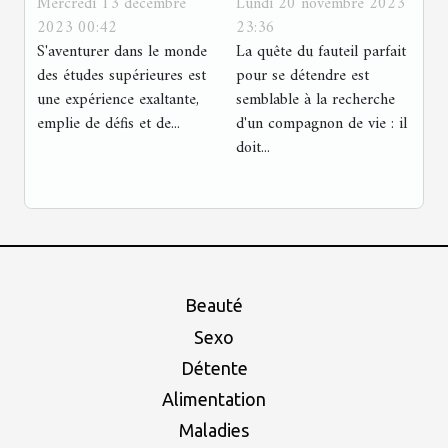
Mercredi 13 décembre
Lundi 20 novembre 2023
temps et son
fauteuil idéal
2023 00:42
23:36
stress lors de la
pour vos
S'aventurer dans le monde
La quête du fauteil parfait
première
moments de
des études supérieures est
pour se détendre est
année d'études
détente
une expérience exaltante,
semblable à la recherche
emplie de défis et de...
supérieures
d'un compagnon de vie : il
doit...
Beauté
Sexo
Détente
Alimentation
Maladies