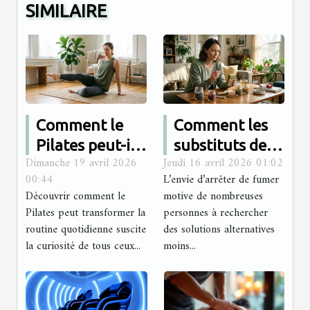
SIMILAIRE
Comment le
Comment les
Pilates peut-il
substituts de
Dimanche 19 avril 2026
Jeudi 16 avril 2026 01:02
améliorer votre
plantes sans
00:44
L’envie d’arrêter de fumer
bien-être
nicotine
Découvrir comment le
motive de nombreuses
quotidien ?
favorisent-ils
Pilates peut transformer la
personnes à rechercher
l'arrêt du tabac
routine quotidienne suscite
des solutions alternatives
la curiosité de tous ceux...
moins...
?