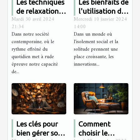
Les techniques
Les bienfaits de
de relaxation
l'utilisation des
Mardi 30 avril 2024
Mercredi 10 janvier 2024
pour améliorer
poupées
21:34
14:00
la qualité du
sexuelles pour
Dans notre société
Dans un monde où
sommeil
les personnes
contemporaine, où le
l'isolement social et la
souffrant de
rythme effréné du
solitude prennent une
quotidien met à rude
place croissante, les
solitude
épreuve notre capacité
innovations...
de...
Les clés pour
Comment
bien gérer son
choisir le