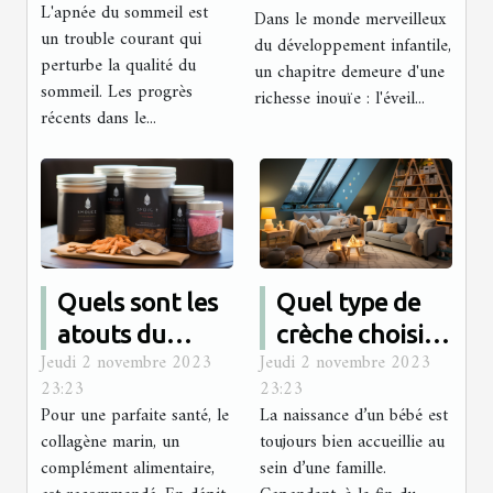
Développement
L'apnée du sommeil est
Dans le monde merveilleux
l'apnée du
des Nourrissons
un trouble courant qui
du développement infantile,
sommeil
perturbe la qualité du
un chapitre demeure d'une
sommeil. Les progrès
richesse inouïe : l'éveil...
récents dans le...
Quels sont les
Quel type de
atouts du
crèche choisir
Jeudi 2 novembre 2023
Jeudi 2 novembre 2023
collagène
pour son bébé ?
23:23
23:23
marin ?
Pour une parfaite santé, le
La naissance d’un bébé est
collagène marin, un
toujours bien accueillie au
complément alimentaire,
sein d’une famille.