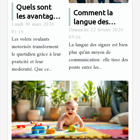
Quels sont
Comment la
les avantages
langue des
Lundi 30 mars 2026
des volets
Dimanche 22 février 2026
signes renforce-
01:16
roulants
09:56
Les volets roulants
t-elle les liens
motorisés ?
La langue des signes est bien
motorisés transforment
communautaires
plus qu’un moyen de
le quotidien grâce à leur
?
communication : elle tisse des
praticité et leur
ponts entre les...
modernité. Que ce...