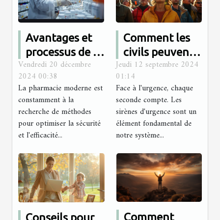
Avantages et
Comment les
processus de la
civils peuvent
Vendredi 20 décembre
Jeudi 12 septembre 2024
préparation
réagir aux
2024 00:38
01:14
des doses à
différents
La pharmacie moderne est
Face à l'urgence, chaque
administrer en
signaux de
constamment à la
seconde compte. Les
pharmacie
sirènes
recherche de méthodes
sirènes d'urgence sont un
pour optimiser la sécurité
élément fondamental de
d'urgence
et l'efficacité...
notre système...
Comment
Conseils pour