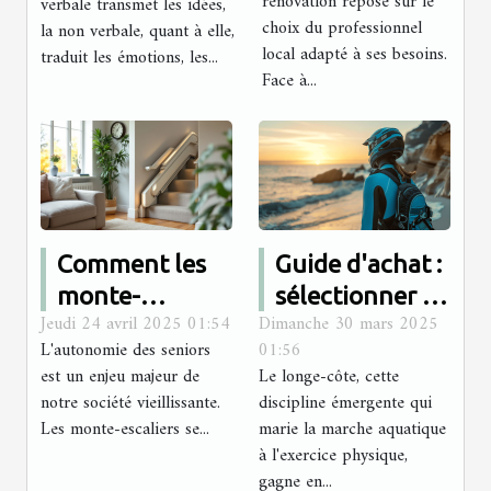
rénovation repose sur le
verbale transmet les idées,
projets de
choix du professionnel
la non verbale, quant à elle,
local adapté à ses besoins.
rénovation ?
traduit les émotions, les...
Face à...
Comment les
Guide d'achat :
monte-
sélectionner la
Jeudi 24 avril 2025 01:54
Dimanche 30 mars 2025
escaliers
meilleure
L'autonomie des seniors
01:56
améliorent
combinaison
est un enjeu majeur de
Le longe-côte, cette
l'autonomie
pour le longe-
notre société vieillissante.
discipline émergente qui
des seniors
côte
Les monte-escaliers se...
marie la marche aquatique
à l'exercice physique,
gagne en...