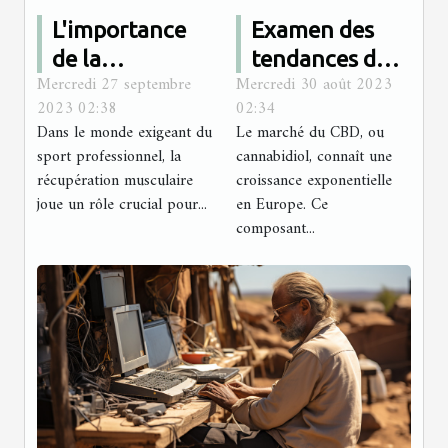
L'importance
Examen des
de la
tendances du
Mercredi 27 septembre
Mercredi 30 août 2023
récupération
marché du CBD
2023 02:38
02:34
musculaire
en Europe
Dans le monde exigeant du
Le marché du CBD, ou
pour les
sport professionnel, la
cannabidiol, connaît une
sportifs
récupération musculaire
croissance exponentielle
joue un rôle crucial pour...
professionnels
en Europe. Ce
composant...