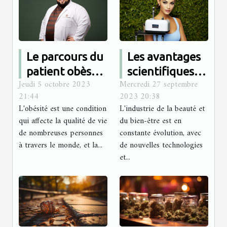
Le parcours du
Les avantages
patient obèse
scientifiques
Jeudi 5 octobre 2023
Mercredi 27 septembre
avant et après
du soin
21:44
2023 20:38
la chirurgie :
Hydrafacial
L'obésité est une condition
L'industrie de la beauté et
Une étude
qui affecte la qualité de vie
du bien-être est en
tunisienne
de nombreuses personnes
constante évolution, avec
à travers le monde, et la...
de nouvelles technologies
et...