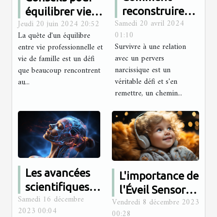
reconstruire
équilibrer vie
Samedi 20 avril 2024
Jeudi 20 juin 2024 20:52
son estime de
professionnelle
01:10
La quête d'un équilibre
soi après avoir
et vie de
Survivre à une relation
entre vie professionnelle et
été victime
famille :
avec un pervers
vie de famille est un défi
d'un pervers
stratégies et
narcissique est un
que beaucoup rencontrent
véritable défi et s'en
narcissique
au...
astuces
remettre, un chemin...
Les avancées
L'importance de
scientifiques
l'Éveil Sensoriel
Samedi 16 décembre
dans le
Vendredi 8 décembre 2023
dans le
2023 00:04
00:28
traitement de