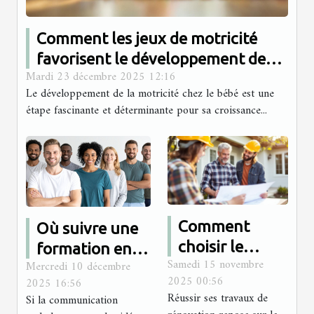
Comment les jeux de motricité
favorisent le développement de
Mardi 23 décembre 2025 12:16
votre bébé?
Le développement de la motricité chez le bébé est une
étape fascinante et déterminante pour sa croissance...
Comment
Où suivre une
choisir le
formation en
Samedi 15 novembre
Mercredi 10 décembre
meilleur
communication
2025 00:56
2025 16:56
professionnel
non verbale en
Réussir ses travaux de
Si la communication
local pour vos
présentiel ?