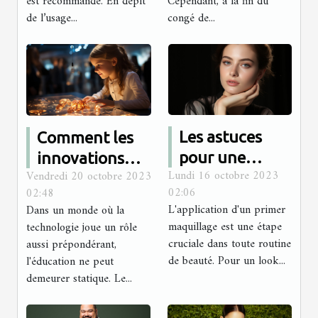
est recommandé. En dépit
Cependant, à la fin du
de l’usage...
congé de...
Les astuces
Comment les
pour une
innovations
Lundi 16 octobre 2023
Vendredi 20 octobre 2023
meilleure
technologiques
02:06
02:48
application
sont intégrées
L'application d'un primer
Dans un monde où la
d'un primer
dans le
maquillage est une étape
technologie joue un rôle
maquillage
programme
cruciale dans toute routine
aussi prépondérant,
de beauté. Pour un look...
l'éducation ne peut
d'études
demeurer statique. Le...
d'Antémed
Epsilon