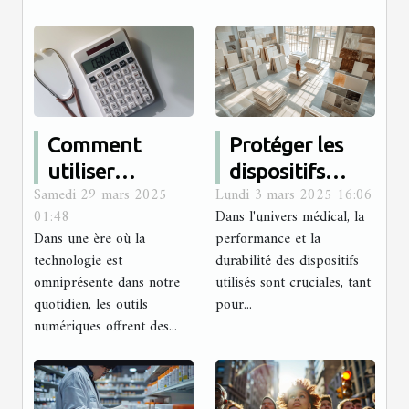
Comment
Protéger les
utiliser
dispositifs
Samedi 29 mars 2025
Lundi 3 mars 2025 16:06
efficacement
médicaux :
01:48
Dans l'univers médical, la
les
comment
Dans une ère où la
performance et la
calculatrices
choisir le bon
technologie est
durabilité des dispositifs
en ligne pour
revêtement
omniprésente dans notre
utilisés sont cruciales, tant
quotidien, les outils
surveiller votre
pour...
anticorrosion ?
numériques offrent des...
santé